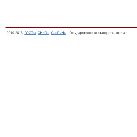
2010-2013.
ГОСТы
,
СНиПы
,
СанПиНы
- Государственные стандарты. скачать
, О 