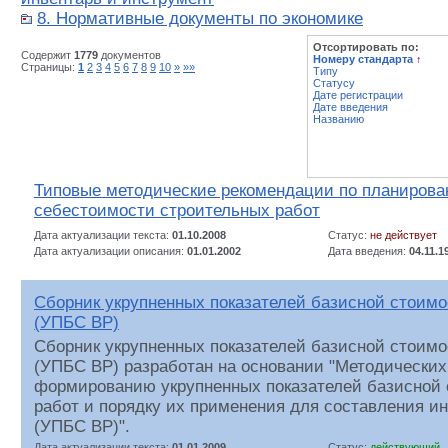
8. Нормативные документы по экономике
Отсортировать по:
Содержит
1779
документов
Номеру стандарта
↑
Страницы:
1
2
3
4
5
6
7
8
9
10
»
»»
Типу
Статусу
Дате регистрации
Дате введения
Названию
Типовые методические рекомендации по планирова
себестоимости строительных работ
Дата актуализации текста:
01.10.2008
Статус:
не действует
Дата актуализации описания:
01.01.2002
Дата введения:
04.11.1
Сборник укрупненных показателей базисной стоимо
(УПБС ВР)
Сборник укрупненных показателей базисной стоимо
(УПБС ВР) разработан на основании "Методических
формированию укрупненных показателей базисной 
работ и порядку их применения для составления и
(УПБС ВР)".
Дата актуализации текста:
01.01.2009
Статус:
действующий