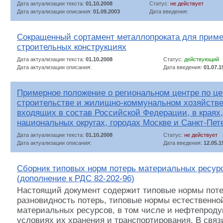
Дата актуализации текста:
01.10.2008
Статус:
не действует
Дата актуализации описания:
01.09.2003
Дата введения:
Сокращенный сортамент металлопроката для приме
строительных конструкциях
Дата актуализации текста:
01.10.2008
Статус:
действующий
Дата актуализации описания:
Дата введения:
01.07.1
Примерное положение о региональном центре по ц
строительстве и жилищно-коммунальном хозяйстве
входящих в состав Российской Федерации, в краях,
национальных округах, городах Москве и Санкт-Пет
Дата актуализации текста:
01.10.2008
Статус:
не действует
Дата актуализации описания:
Дата введения:
12.05.1
Сборник типовых норм потерь материальных ресурс
(дополнение к РДС 82-202-96)
Настоящий документ содержит типовые нормы потер
разновидность потерь, типовые нормы естественно
материальных ресурсов, в том числе и нефтепроду
условиях их хранения и транспортирования. В связи