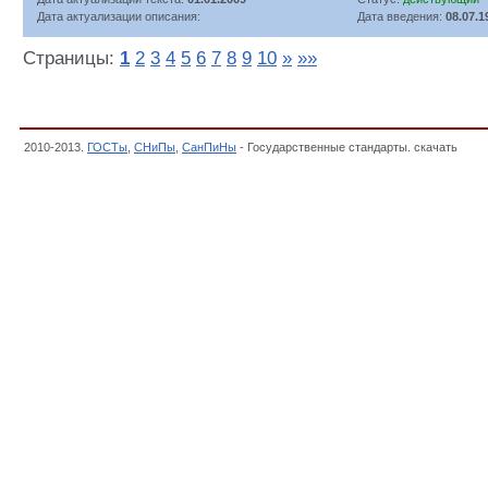
Дата актуализации описания:
Дата введения:
08.07.1
Страницы:
1
2
3
4
5
6
7
8
9
10
»
»»
2010-2013.
ГОСТы
,
СНиПы
,
СанПиНы
- Государственные стандарты. скачать
Доку