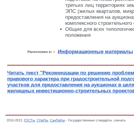
третьих лиц территориях зе
ЭПС (жилых кварталов, микр
предоставления на аукциона
комплексного строительного
Общие для всех типологиче
положения
Информационные материалы
Расположен в:
Читать текст "Рекомендации по решению пробле
правового характера при градостроительной под
участков для предоставления на аукционах в цел
жилищных инвестиционно-строительных проекто
2010-2013.
ГОСТы
,
СНиПы
,
СанПиНы
- Государственные стандарты. скачать
Реко
градостроительной подготовке земельных участков для предоставления на аукцио