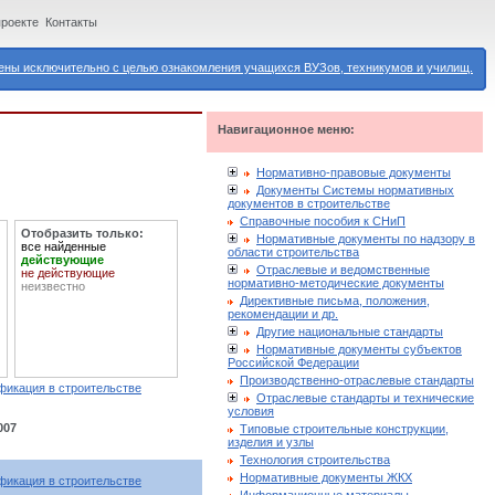
проекте
Контакты
ны исключительно с целью ознакомления учащихся ВУЗов, техникумов и училищ.
Навигационное меню:
Нормативно-правовые документы
Документы Системы нормативных
документов в строительстве
Справочные пособия к СНиП
Отобразить только:
Нормативные документы по надзору в
все найденные
области строительства
действующие
Отраслевые и ведомственные
не действующие
нормативно-методические документы
неизвестно
Директивные письма, положения,
рекомендации и др.
Другие национальные стандарты
Нормативные документы субъектов
Российской Федерации
Производственно-отраслевые стандарты
фикация в строительстве
Отраслевые стандарты и технические
условия
007
Типовые строительные конструкции,
изделия и узлы
Технология строительства
Нормативные документы ЖКХ
фикация в строительстве