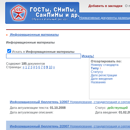
Добавить в закладки
О 
Нормативные документы размеще
Информационные материалы
Информационные материалы
Искать в
Информационные материалы
Искать!
Отсортировать по:
Содержит
185
документов
Номеру стандарта
Страницы:
«
1
2
3
4
5
6
7
8
9
10
»
Типу
↑
Статусу
Дате регистрации
Дате введения
Названию
Информационный бюллетень 1/2007
Нормирование, стандартизация и серти
Дата актуализации текста:
01.10.2008
Статус:
действующий
Дата актуализации описания:
Дата введения:
01.02.2
Информационный бюллетень 2/2007
Нормирование, стандартизация и серти